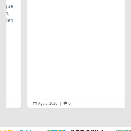
Ago 5, 2026
|
0

