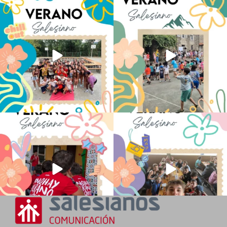
Los alumnos de 6º de Primaria, 1º y 2º
La diversión y la alegría también se han
de la ESO
...
sentido
...
145
2
93
0
No hay verano sin que sea Salesiano ❤️
viviendo la alegría en el campamento
💫 en Luz 4
...
Caravio
...
194
0
91
2