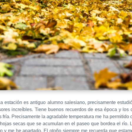
 la estación es antiguo alumno salesiano, precisamente estudi
ores increíbles. Tiene buenos recuerdos de esa época y los
s fría. Precisamente la agradable temperatura me ha permitido
 hojas secas que se acumulan en el paseo que bordea el río. 
so y me he apartado. El otoño siempre me recuerda que
estam