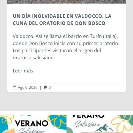
Leer más
Ago 6, 2026
|
0


Los alumnos de 6º de Primaria, 1º y 2º
La diversión y la alegría también se han
de la ESO
...
sentido
...
145
2
95
0