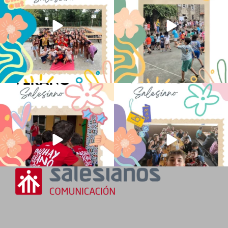
No hay verano sin que sea Salesiano ❤️
viviendo la alegría en el campamento
💫 en Luz 4
...
Caravio
...
194
0
92
2