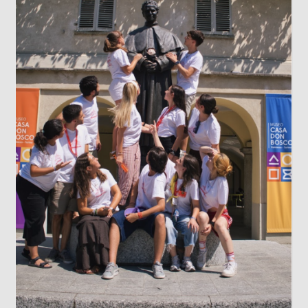
LOS DATOS BIOMÉTRICOS: NUESTRA
IDENTIDAD EN JUEGO
Cada vez que jugamos con la inteligencia
artificial subiendo nuestra imagen para generar
un avatar gracioso, en el fondo estamos
cediendo una parte de nuestra identidad. El
escaneo facial no es un simple pasatiempo
inofensivo; nuestra cara es una seña de
identidad...