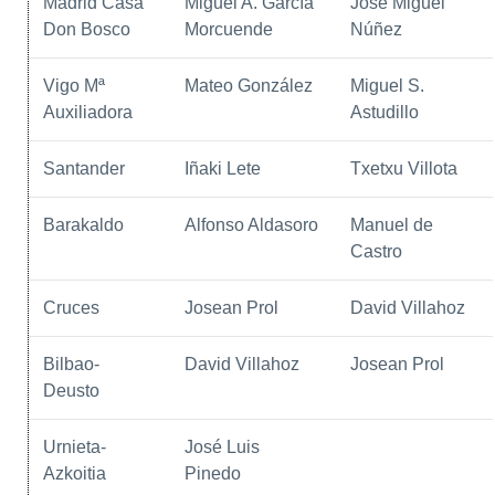
Madrid Casa
Miguel A. García
José Miguel
Don Bosco
Morcuende
Núñez
Vigo Mª
Mateo González
Miguel S.
Auxiliadora
Astudillo
Santander
Iñaki Lete
Txetxu Villota
Barakaldo
Alfonso Aldasoro
Manuel de
Castro
Cruces
Josean Prol
David Villahoz
Bilbao-
David Villahoz
Josean Prol
Deusto
Urnieta-
José Luis
Azkoitia
Pinedo