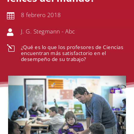
8 febrero 2018

J. G. Stegmann - Abc

¿Qué es lo que los profesores de Ciencias
l
encuentran más satisfactorio en el
desempeño de su trabajo?