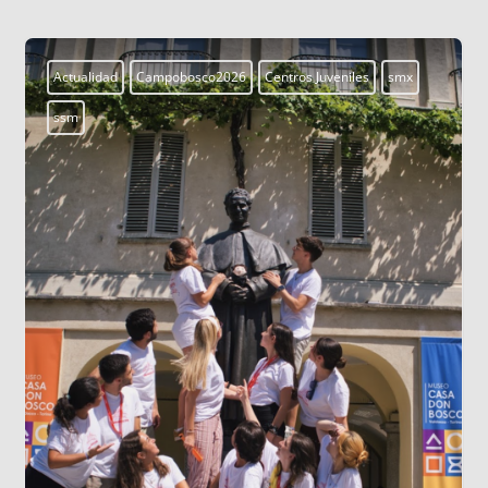
Actualidad
Campobosco2026
Centros Juveniles
smx
ssm