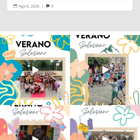
Ago 6, 2026
|
0


Los alumnos de 6º de Primaria, 1º y 2º
La diversión y la alegría también se han
de la ESO
...
sentido
...
145
2
95
0
No hay verano sin que sea Salesiano ❤️
viviendo la alegría en el campamento
💫 en Luz 4
...
Caravio
...
194
0
92
2