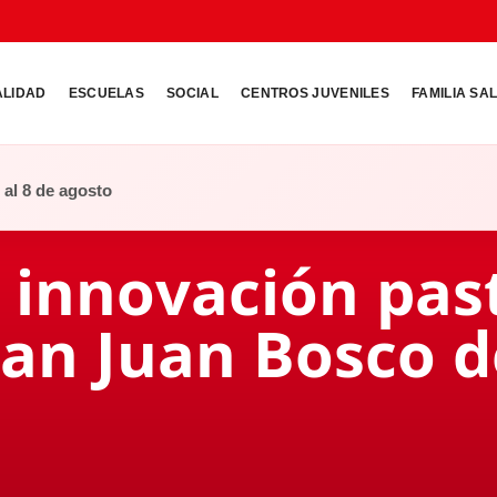
ALIDAD
ESCUELAS
SOCIAL
CENTROS JUVENILES
FAMILIA SA
o al 8 de agosto
 innovación pas
San Juan Bosco 