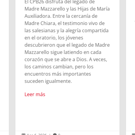
e
de María
Chieri marca este tiempo del joven
de
Juan Bosco, respondiendo así con su
vo de
esfuerzo y responsabilidad al
partida
mandato de la Maestra del sueño de
los 9 años.
e Madre
cada
Leer más
veces,

