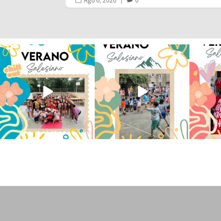
Ago 6, 2026
|
0
Los alumnos de 6º de Primaria, 1º
La diversión y la alegría también
No hay 
y 2º de la ESO
...
se han sentido
...
Salesi
145
2
93
0