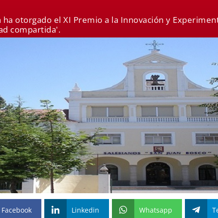
n ha otorgado el XI Premio a la Innovación y Experiment
dad compartida'.
Facebook
Linkedin
Whatsapp
T