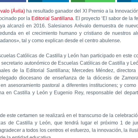
alo (Ávila)
ha resultado ganador del XI Premio a la Innovació
ocinado por la
Editorial Santillana
. El proyecto ‘El sabor de la f
e ya alcanzó en 2016. Salesianos Arévalo demuestra de nuevo 
 redunda en el crecimiento humano y cristiano de nuestros
adanos», tal y como explican desde el centro abulense.
uelas Católicas de Castilla y León han participado en este c
, secretario autonómico de Escuelas Católicas de Castilla y Leó
nales de la Editorial Santillana; Mercedes Méndez, director
delegado diocesano de enseñanza de la diócesis de Zamora
 en asesoramiento pastoral a diferentes instituciones; y como 
lana en Castilla y León y Eugenio Rey, responsable del depa
de este certamen se realizará en el transcurso de la celebració
as de Castilla y León, que tendrá lugar el próximo 1 de ju
radecer a todos los centros el esfuerzo, la innovación, la ilusió
de la entidad educativa.