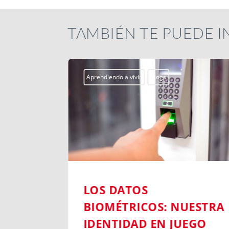
TAMBIÉN TE PUEDE 
ogs
Actualidad
Campobosco2026
Centros Juveniles
smx
ssm
MORNESE EN EL
S: NUESTRA
CORAZÓN
N JUEGO