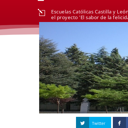
Escuelas Católicas Castilla y Leó
l
el proyecto 'El sabor de la felici
Twitter