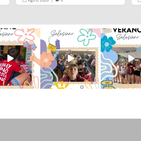
Ago 5, 2026
|
0
verano sin que sea
viviendo la alegría en el
Que bonito todo lo que
ano ❤️💫 en Luz 4
...
campamento Caravio
...
en el campame
194
0
91
2
251