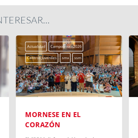
INTERESAR…
Actualidad
Campobosco2026
Centros Juveniles
smx
ssm
CHIERI: SIGUIENDO LOS
PASOS DEL JOVEN JUAN
BOSCO