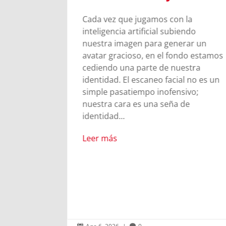
El CPB26 disfruta del legado d
Madre Mazzarello y las Hijas 
os con la
Auxiliadora. Entre la cercanía 
al subiendo
Madre Chiara, el testimonio vi
a generar un
las salesianas y la alegría com
 el fondo estamos
en el oratorio, los jóvenes
 de nuestra
descubrieron que el legado d
o facial no es un
Mazzarello sigue latiendo en 
inofensivo;
corazón que se abre a Dios. A 
a seña de
los caminos cambian, pero los
encuentros más importantes
suceden igualmente.
Leer más

