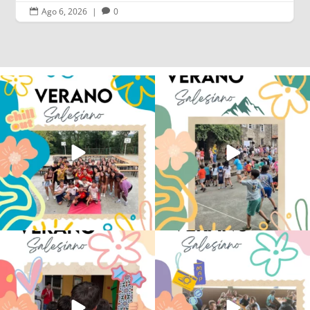
Ago 6, 2026
|
0


Los alumnos de 6º de Primaria, 1º y 2º
La diversión y la alegría también se han
de la ESO
...
sentido
...
145
2
95
0
No hay verano sin que sea Salesiano ❤️
viviendo la alegría en el campamento
💫 en Luz 4
...
Caravio
...
194
0
92
2