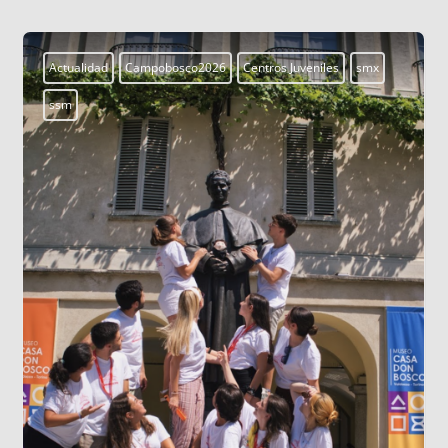
Actualidad
Campobosco2026
Centros Juveniles
smx
ssm