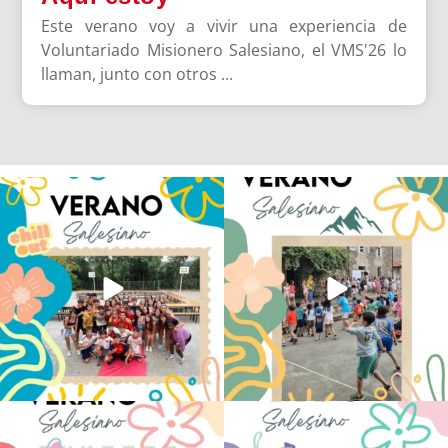
Este verano voy a vivir una experiencia de
Voluntariado Misionero Salesiano, el VMS'26 lo
llaman, junto con otros ...
Los alumnos de 6º de Primaria, 1º y 2º
La diversión y la alegría también se han
de la ESO
...
sentido
...
145
2
93
0
No hay verano sin que sea Salesiano ❤️
viviendo la alegría en el campamento
💫 en Luz 4
...
Caravio
...