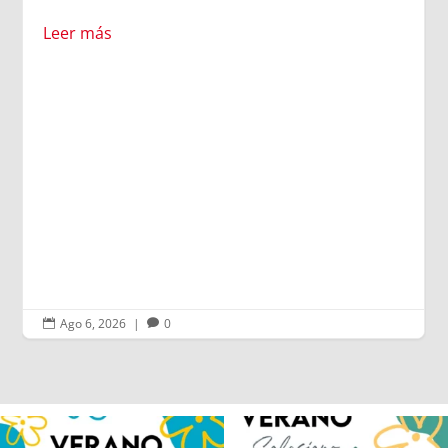
Leer más
Ago 6, 2026
|
0


Los alumnos de 6º de Primaria, 1º y 2º
La diversión y la alegría también se han