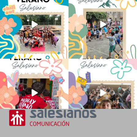
de la ESO
...
sentido
...
145
2
93
0
No hay verano sin que sea Salesiano ❤️
viviendo la alegría en el campamento
💫 en Luz 4
...
Caravio
...
194
0
91
2