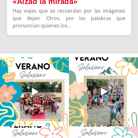
«Alzad la mirada»
Hay viajes que se recuerdan por las imágenes
que dejan. Otros, por las palabras que
pronuncian quienes los...
Los alumnos de 6º de Primaria, 1º y 2º
La diversión y la alegría también se han
de la ESO
...
sentido
...
145
2
93
0
No hay verano sin que sea Salesiano ❤️
viviendo la alegría en el campamento
💫 en Luz 4
...
Caravio
...