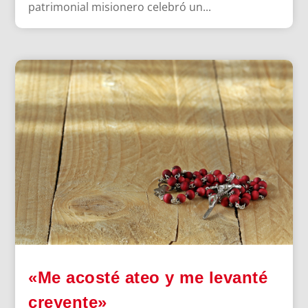
patrimonial misionero celebró un...
«Me acosté ateo y me levanté
creyente»