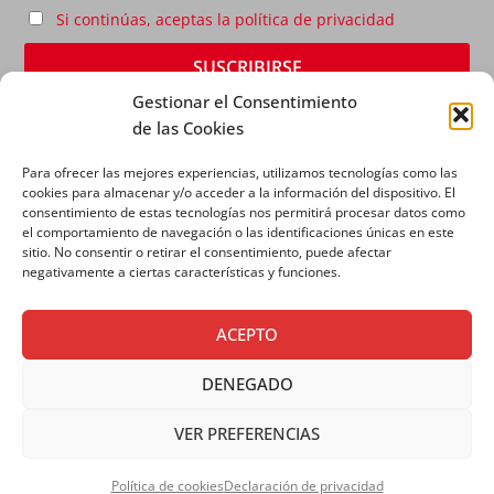
Si continúas, aceptas la política de privacidad
Gestionar el Consentimiento
de las Cookies
Para ofrecer las mejores experiencias, utilizamos tecnologías como las
cookies para almacenar y/o acceder a la información del dispositivo. El
consentimiento de estas tecnologías nos permitirá procesar datos como
el comportamiento de navegación o las identificaciones únicas en este
sitio. No consentir o retirar el consentimiento, puede afectar
AVISO LEGAL
|
POLÍTICA DE PRIVACIDAD
|
POLÍTICA
negativamente a ciertas características y funciones.
DE COOKIES
ACEPTO
DENEGADO
VER PREFERENCIAS
Copyright © 2026 SALESIANOS COMUNICACIÓN
Política de cookies
Declaración de privacidad