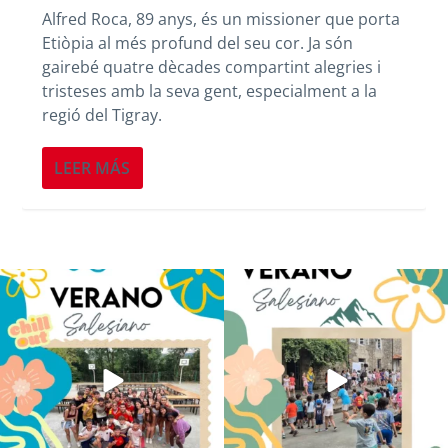
Alfred Roca, 89 anys, és un missioner que porta
Etiòpia al més profund del seu cor. Ja són
gairebé quatre dècades compartint alegries i
tristeses amb la seva gent, especialment a la
regió del Tigray.
LEER MÁS
Los alumnos de 6º de Primaria, 1º y 2º
La diversión y la alegría también se han
de la ESO
...
sentido
...
145
2
92
0