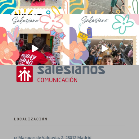
No hay verano sin que sea Salesiano ❤️
viviendo la alegría en el campamento
💫 en Luz 4
...
Caravio
...
194
0
91
2
LOCALIZACIÓN
c/ Marques de Valdavia, 2, 28012 Madrid