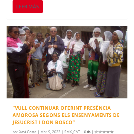
LEER MÁS
“VULL CONTINUAR OFERINT PRESÈNCIA
AMOROSA SEGONS ELS ENSENYAMENTS DE
JESUCRIST I DON BOSCO”
por
Xavi Costa
|
Mar 9, 2023
|
SMX_CAT
|
0
|