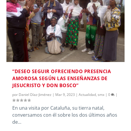
“DESEO SEGUIR OFRECIENDO PRESENCIA
AMOROSA SEGÚN LAS ENSEÑANZAS DE
JESUCRISTO Y DON BOSCO”
por
Daniel Díaz-Jiménez
|
Mar 9, 2023
|
Actualidad
,
smx
|
0
|
En una visita por Cataluña, su tierra natal,
conversamos con él sobre los dos últimos años
de...