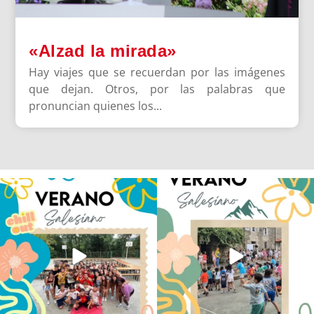
«Alzad la mirada»
Hay viajes que se recuerdan por las imágenes
que dejan. Otros, por las palabras que
pronuncian quienes los...
Los alumnos de 6º de Primaria, 1º y 2º
La diversión y la alegría también se han
de la ESO
...
sentido
...
145
2
95
0