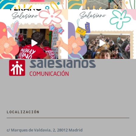
No hay verano sin que sea Salesiano ❤️
viviendo la alegría en el campamento
💫 en Luz 4
...
Caravio
...
194
0
92
2
LOCALIZACIÓN
c/ Marques de Valdavia, 2, 28012 Madrid