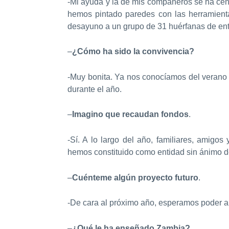
-Mi ayuda y la de mis compañeros se ha cent
hemos pintado paredes con las herramient
desayuno a un grupo de 31 huérfanas de ent
–
¿Cómo ha sido la convivencia?
-Muy bonita. Ya nos conocíamos del verano 
durante el año.
–
Imagino que recaudan fondos
.
-Sí. A lo largo del año, familiares, amigo
hemos constituido como entidad sin ánimo d
–
Cuénteme algún proyecto futuro
.
-De cara al próximo año, esperamos poder am
–
¿Qué le ha enseñado Zambia?