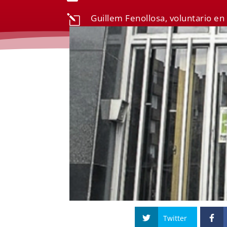
Guillem Fenollosa, voluntario en
l
Twitter