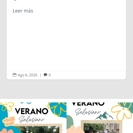
Ago 5, 2026
|
0


Los alumnos de 6º de Primaria, 1º y 2º
La diversión y la alegría también se han
de la ESO
...
sentido
...
145
2
93
0