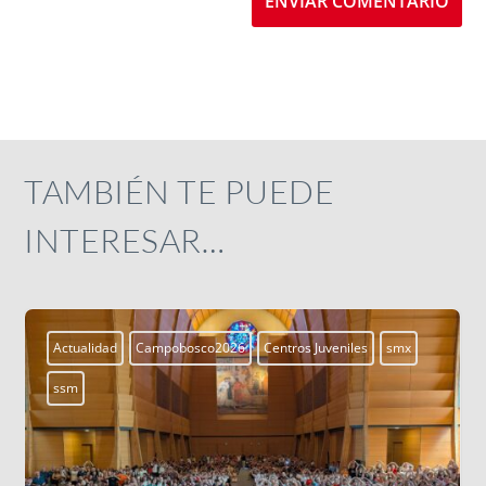
ENVIAR COMENTARIO
TAMBIÉN TE PUEDE
INTERESAR…
Actualidad
Campobosco2026
Centros Juveniles
smx
ssm