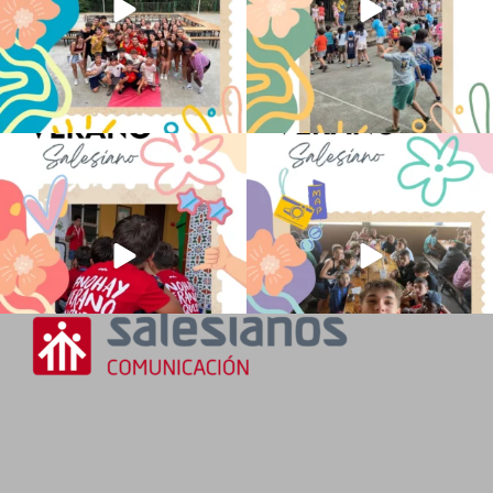
No hay verano sin que sea Salesiano ❤️
viviendo la alegría en el campamento
💫 en Luz 4
...
Caravio
...
194
0
91
2