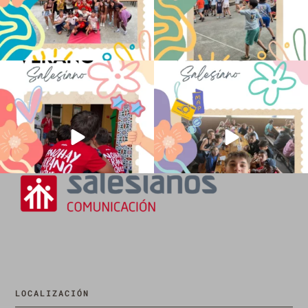
No hay verano sin que sea Salesiano ❤️
viviendo la alegría en el campamento
💫 en Luz 4
...
Caravio
...
194
0
91
2
LOCALIZACIÓN