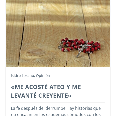
,
Isidro Lozano
Opinión
«ME ACOSTÉ ATEO Y ME
LEVANTÉ CREYENTE»
La fe después del derrumbe Hay historias que
no encajan en los esquemas cómodos con los