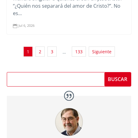
“¿Quién nos separará del amor de Cristo?”. No
es...
Jul 6, 2026

1
2
3
133
Siguiente
…