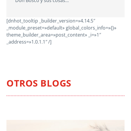
Don Bosco y sus cosas…
[dnhot_tooltip _builder_version=»4.14.5″
_module_preset=»default» global_colors_info=»{}»
theme_builder_area=»post_content» _i=»1″
_address=»1.0.1.1″ /]
OTROS BLOGS