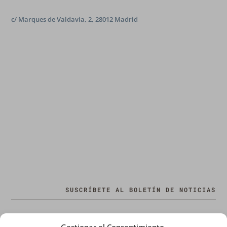
c/ Marques de Valdavia, 2, 28012 Madrid
SUSCRÍBETE AL BOLETÍN DE NOTICIAS
Nombre o nombre completo
Gestionar el Consentimiento