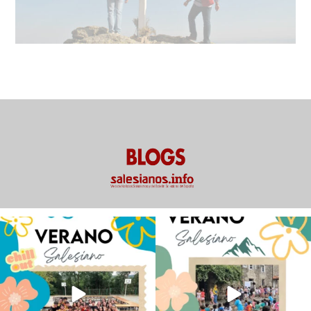
Los alumnos de 6º de Primaria, 1º y 2º
La diversión y la alegría también se han
de la ESO
...
sentido
...
145
2
93
0