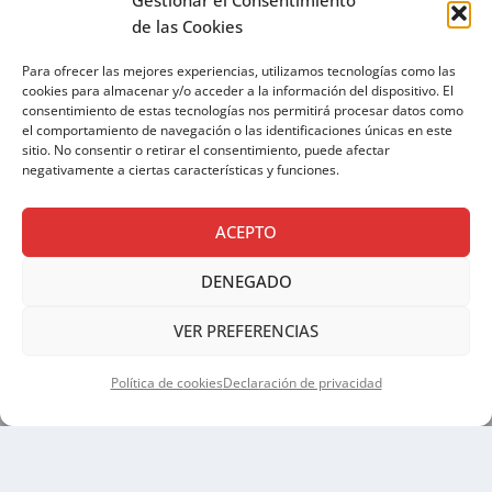
de las Cookies
Email
Para ofrecer las mejores experiencias, utilizamos tecnologías como las
cookies para almacenar y/o acceder a la información del dispositivo. El
consentimiento de estas tecnologías nos permitirá procesar datos como
el comportamiento de navegación o las identificaciones únicas en este
sitio. No consentir o retirar el consentimiento, puede afectar
Si continúas, aceptas la política de privacidad
negativamente a ciertas características y funciones.
ACEPTO
DENEGADO
VER PREFERENCIAS
Política de cookies
Declaración de privacidad
AVISO LEGAL
|
POLÍTICA DE PRIVACIDAD
|
POLÍTICA
DE COOKIES