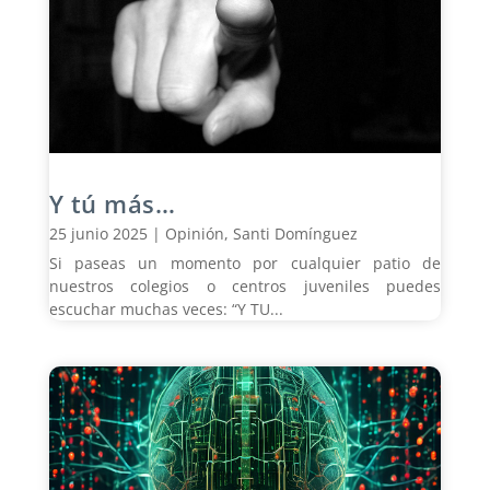
Y tú más…
25 junio 2025
|
Opinión
,
Santi Domínguez
Si paseas un momento por cualquier patio de
nuestros colegios o centros juveniles puedes
escuchar muchas veces: “Y TU...