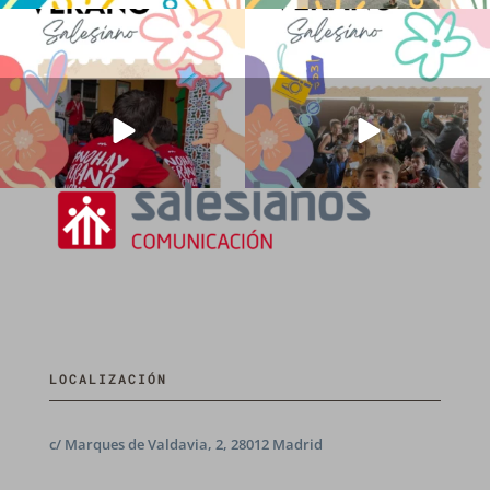
No hay verano sin que sea Salesiano ❤️
viviendo la alegría en el campamento
💫 en Luz 4
...
Caravio
...
194
0
91
2
LOCALIZACIÓN
c/ Marques de Valdavia, 2, 28012 Madrid