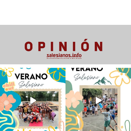
Los alumnos de 6º de Primaria, 1º y 2º
La diversión y la alegría también se han
de la ESO
...
sentido
...
145
2
93
0