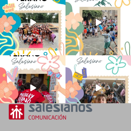
de la ESO
...
sentido
...
145
2
95
0
No hay verano sin que sea Salesiano ❤️
viviendo la alegría en el campamento
💫 en Luz 4
...
Caravio
...
194
0
92
2