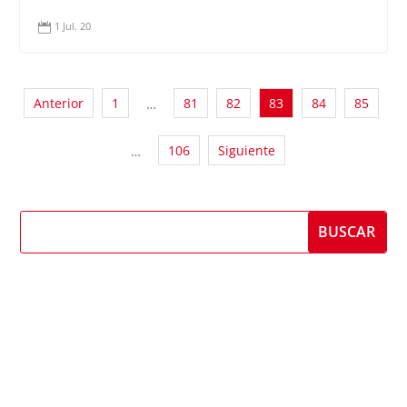
1 Jul. 20

Anterior
1
81
82
83
84
85
…
106
Siguiente
…