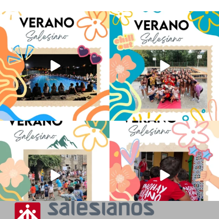
Volvemos con el corazón bien llenito de
Los alumnos de 6º de Primaria, 1º y 2º
ADOS
...
de la ESO
...
20
0
146
2
La diversión y la alegría también se han
No hay verano sin que sea Salesiano ❤️
sentido
...
💫 en Luz 4
...
97
0
196
0