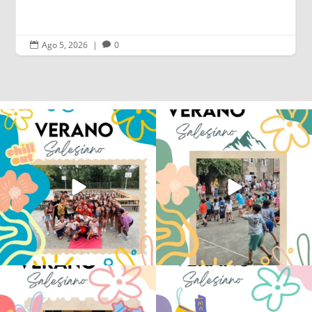
Ago 5, 2026
|
0


Los alumnos de 6º de Primaria, 1º y 2º
La diversión y la alegría también se han
de la ESO
...
sentido
...
145
2
92
0
No hay verano sin que sea Salesiano ❤️
viviendo la alegría en el campamento
💫 en Luz 4
...
Caravio
...
194
0
91
2