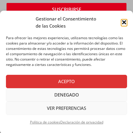
Gestionar el Consentimiento
de las Cookies
Para ofrecer las mejores experiencias, utilizamos tecnologías como las
cookies para almacenar y/o acceder a la información del dispositivo. El
consentimiento de estas tecnologías nos permitirá procesar datos como
el comportamiento de navegación o las identificaciones únicas en este
sitio. No consentir o retirar el consentimiento, puede afectar
AVISO LEGAL
|
POLÍTICA DE PRIVACIDAD
|
POLÍTICA
negativamente a ciertas características y funciones.
DE COOKIES
ACEPTO
DENEGADO
VER PREFERENCIAS
Copyright © 2026 SALESIANOS COMUNICACIÓN
Política de cookies
Declaración de privacidad