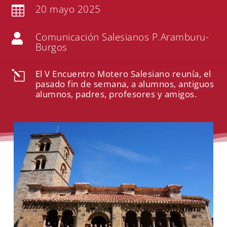
20 mayo 2025

Comunicación Salesianos P.Aramburu-

Burgos
El V Encuentro Motero Salesiano reunía, el
l
pasado fin de semana, a alumnos, antiguos
alumnos, padres, profesores y amigos.