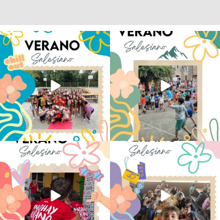
Los alumnos de 6º de Primaria, 1º y 2º
La diversión y la alegría también se han
de la ESO
...
sentido
...
146
2
95
0
No hay verano sin que sea Salesiano ❤️
viviendo la alegría en el campamento
💫 en Luz 4
...
Caravio
...
194
0
93
2