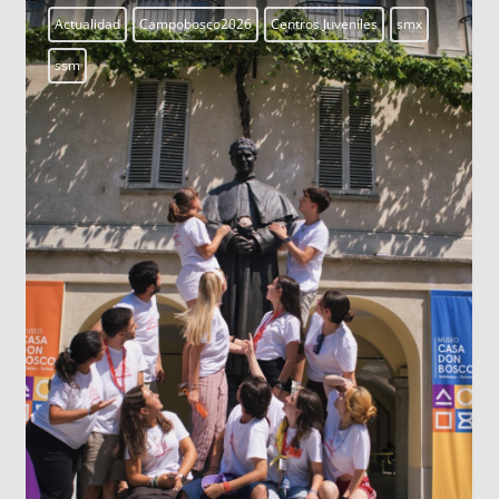
Actualidad
Campobosco2026
Centros Juveniles
smx
ssm