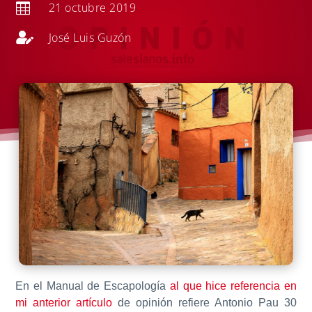
21 octubre 2019


José Luis Guzón
En el Manual de Escapología
al que hice referencia en
mi anterior artículo
de opinión refiere Antonio Pau 30