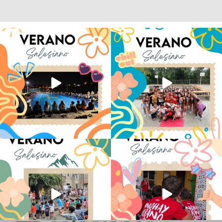
Volvemos con el corazón bien llenito de
Los alumnos de 6º de Primaria, 1º y 2º
ADOS
...
de la ESO
...
20
0
146
2
La diversión y la alegría también se han
No hay verano sin que sea Salesiano ❤️
sentido
...
💫 en Luz 4
...
97
0
196
0