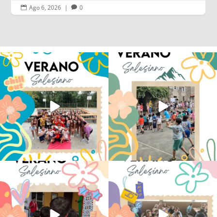
Ago 6, 2026
|
0


Los alumnos de 6º de Primaria, 1º y 2º
La diversión y la alegría también se han
de la ESO
...
sentido
...
145
2
95
0
No hay verano sin que sea Salesiano ❤️
viviendo la alegría en el campamento
💫 en Luz 4
...
Caravio
...
194
0
92
2