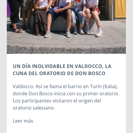
artificial subiendo nuestra imagen para
un avatar gracioso, en el fondo estamos
cediendo una parte de nuestra identidad
escaneo facial no es un simple pasatie
inofensivo; nuestra cara es una seña de
identidad...
Leer más
CO, LA
SCO
n (Italia),
 oratorio.
del