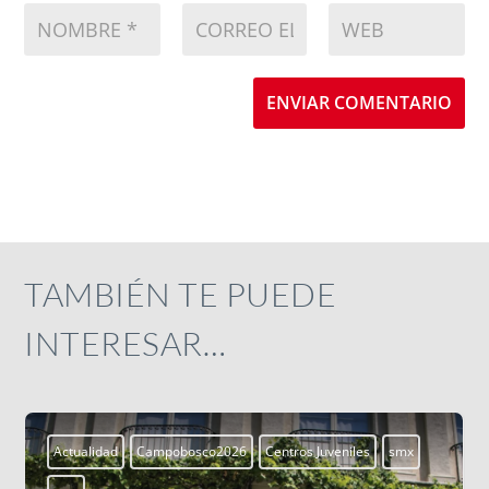
ENVIAR COMENTARIO
TAMBIÉN TE PUEDE
INTERESAR…
s Juveniles
smx
Aprendiendo a vivir
Blogs