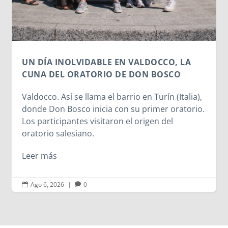
inofensivo; nuestra cara es una s
identidad...
Leer más
LDOCCO, LA
ON BOSCO
n Turín (Italia),
primer oratorio.
rigen del
Ago 6, 2026
|
0

