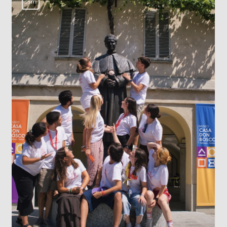
LOS DATOS BIOMÉTRICOS: NU
IDENTIDAD EN JUEGO
Cada vez que jugamos con la intel
artificial subiendo nuestra image
un avatar gracioso, en el fondo e
cediendo una parte de nuestra ide
escaneo facial no es un simple p