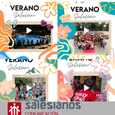
Volvemos con el corazón bien llenito de
Los alumnos de 6º de Primaria, 1º y 2º
ADOS
...
de la ESO
...
20
0
146
2
La diversión y la alegría también se han
No hay verano sin que sea Salesiano ❤️
sentido
...
💫 en Luz 4
...
97
0
196
0