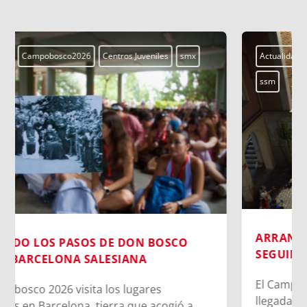
Actualidad
Campobosco2026
Centros Juveniles
smx
ssm
ARRANCA EL CAMPOBOSCO 2026:
SEGUIMOS VUESTRAS HUELLAS
El Campobosco 2026 inicia en Barcelona con la
llegada de cerca de 700 jóvenes del MJS a