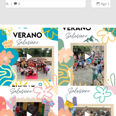
Ago 1, 2026
|
0


Los alumnos de 6º de Primaria, 1º y 2º
La diversión y la alegría también se han
de la ESO
...
sentido
...
145
2
93
0
No hay verano sin que sea Salesiano ❤️
viviendo la alegría en el campamento
💫 en Luz 4
...
Caravio
...
194
0
91
2