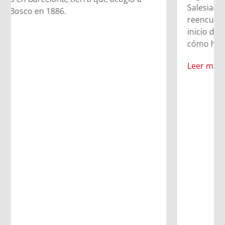
Salesians Martí-Codolar. Emoción,
reencuentros y música en vivo marcaron el
inicio de esta aventura espiritual. Descubre
cómo han vivido la llegada a la ciudad condal.
Leer más