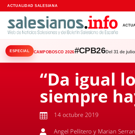
ACTUALIDAD SALESIANA
ACTU
#CPB26
ESPECIAL
Del 31 de juli
CAMPOBOSCO 2026
“Da igual l
siempre ha
14 octubre 2019

Angel Pellitero y Marian Serra
