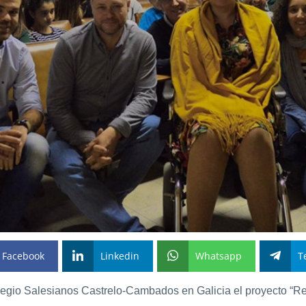
Facebook
Linkedin
Whatsapp
T
legio Salesianos Castrelo-Cambados en Galicia el proyecto “Resi