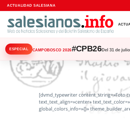
ACTUALIDAD SALESIANA
ACTU
#CPB26
ESPECIAL
Del 31 de juli
CAMPOBOSCO 2026
[dvmd_typewriter content_string=»Foto c
text_text_align=»center» text_text_color
global_colors_info=»{}» theme_builder_a