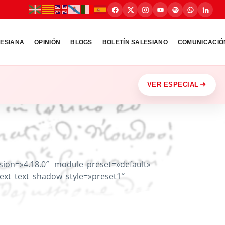
LESIANA
OPINIÓN
BLOGS
BOLETÍN SALESIANO
COMUNICACIÓ
VER ESPECIAL
rsion=»4.18.0″ _module_preset=»default»
 text_text_shadow_style=»preset1″