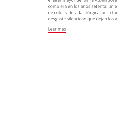
el altar mayor de María Auxiliador
como era en los años setenta: un e
de color y de vida litúrgica, pero 
desgaste silencioso que dejan los 
Leer más