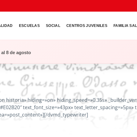
ALIDAD
ESCUELAS
SOCIAL
CENTROS JUVENILES
FAMILIA SA
o al 8 de agosto
on historia» hiding=»on» hiding_speed=»0.35s» _builder_ve
=»#E02B20″ text_font_size=»43px» text_letter_spacing=»5px»
rea=»post_content»][/dvmd_typewriter]