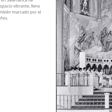
a en Salamanca tal
spacio vibrante, lleno
también marcado por el
años.