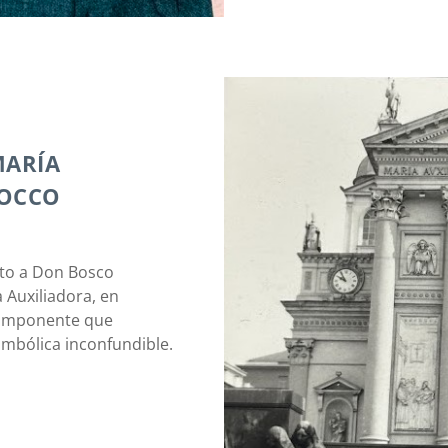
MARÍA
DOCCO
to a Don Bosco
a Auxiliadora, en
o imponente que
imbólica inconfundible.