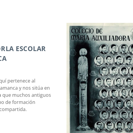
ORLA ESCOLAR
CA
uí pertenece al
lamanca y nos sitúa en
pa que muchos antiguos
po de formación
r compartida.