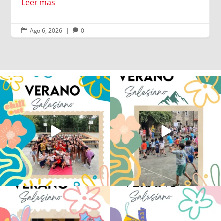
Ago 6, 2026
|
0


Los alumnos de 6º de Primaria, 1º y 2º
La diversión y la alegría también se han
de la ESO
...
sentido
...
145
2
95
0
No hay verano sin que sea Salesiano ❤️
viviendo la alegría en el campamento
💫 en Luz 4
...
Caravio
...
194
0
92
2