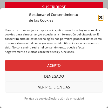
Gestionar el Consentimiento
de las Cookies
Para ofrecer las mejores experiencias, utilizamos tecnologías como las
cookies para almacenar y/o acceder a la información del dispositivo. El
consentimiento de estas tecnologías nos permitirá procesar datos como
el comportamiento de navegación o las identificaciones únicas en este
sitio. No consentir o retirar el consentimiento, puede afectar
AVISO LEGAL
|
POLÍTICA DE PRIVACIDAD
|
POLÍTICA
negativamente a ciertas características y funciones.
DE COOKIES
ACEPTO
DENEGADO
VER PREFERENCIAS
Copyright © 2026 SALESIANOS COMUNICACIÓN
Política de cookies
Declaración de privacidad