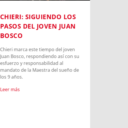
CHIERI: SIGUIENDO LOS
EN EL 
PASOS DEL JOVEN JUAN
BOSCO:
BOSCO
CONEC
RAÍCES
Chieri marca este tiempo del joven
Juan Bosco, respondiendo así con su
El Campob
esfuerzo y responsabilidad al
jornada em
mandato de la Maestra del sueño de
donde los 
los 9 años.
tuvieron l
los lugare
Leer más
de San Jua
donde crec
de los 9 añ
experiment
carisma sa