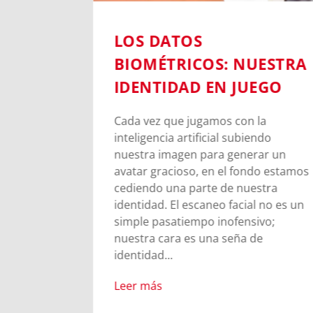
BLE EN
LOS DATOS
UNA
BIOMÉTRICOS: NUESTRA
E DON
IDENTIDAD EN JUEGO
Cada vez que jugamos con la
inteligencia artificial subiendo
arrio en
nuestra imagen para generar un
osco inicia
avatar gracioso, en el fondo estamos
s
cediendo una parte de nuestra
rigen del
identidad. El escaneo facial no es un
simple pasatiempo inofensivo;
nuestra cara es una seña de
identidad...
Leer más