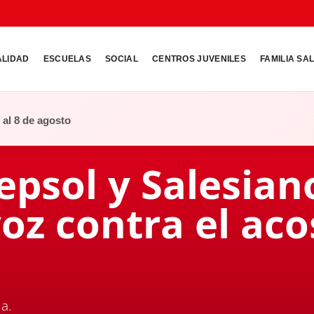
ALIDAD
ESCUELAS
SOCIAL
CENTROS JUVENILES
FAMILIA SA
o al 8 de agosto
epsol y Salesia
oz contra el aco
a.