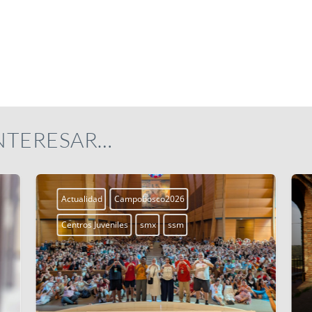
INTERESAR…
Actualidad
Campobosco2026
Centros Juveniles
smx
ssm