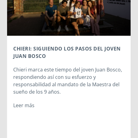
L JOVEN
EN EL COLLE DON BOSCO: UN DÍA PA
CONECTAR CON LAS RAÍCES SALESIA
an Bosco,
El Campobosco 2026 vive una jornada
emocionante en I Becchi, donde los jóven
stra del
participantes tuvieron la oportunidad de
recorrer los lugares que marcaron la infa
de San Juan Bosco. Desde la casa donde c
hasta el lugar del sueño de los 9 años, los
participantes experimentaron la esencia 
carisma salesiano.
Leer más