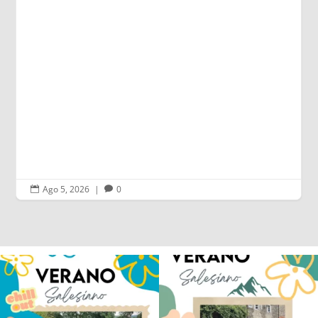
Ago 4, 2026
|
0


Los alumnos de 6º de Primaria, 1º y 2º
La diversión y la alegría también se han
de la ESO
...
sentido
...
145
2
92
0