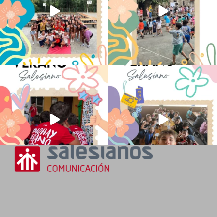
No hay verano sin que sea Salesiano ❤️
viviendo la alegría en el campamento
💫 en Luz 4
...
Caravio
...
194
0
91
2