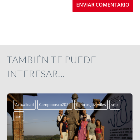
ENVIAR COMENTARIO
TAMBIÉN TE PUEDE
INTERESAR…
es
smx
Actualidad
Campobosco2026
Centros Juveniles
ssm