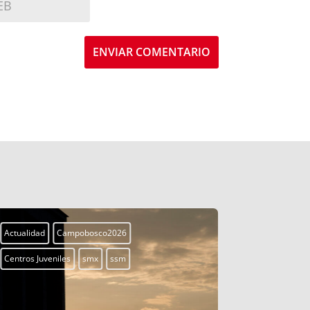
ENVIAR COMENTARIO
Actualidad
Campobosco2026
Actualidad
Centros Juveniles
smx
ssm
Centros Juven