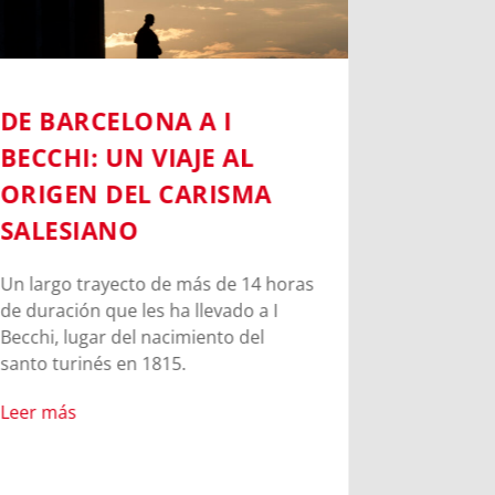
DE BARCELONA A I
SIGUI
BECCHI: UN VIAJE AL
DE DO
ORIGEN DEL CARISMA
BARCE
SALESIANO
El Campobo
lugares sa
Un largo trayecto de más de 14 horas
tierra que
de duración que les ha llevado a I
1886.
Becchi, lugar del nacimiento del
santo turinés en 1815.
Leer más
Leer más