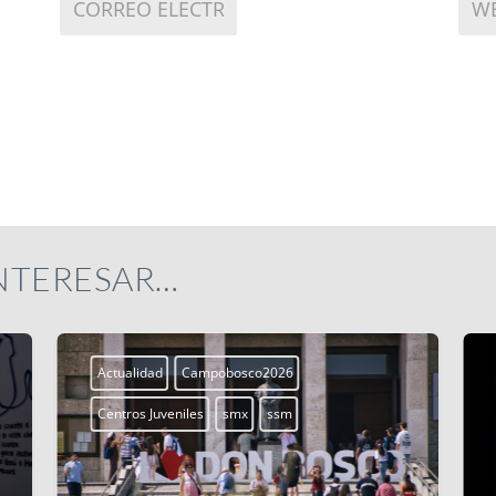
INTERESAR…
Actualidad
Campobosco2026
Centros Juveniles
smx
ssm