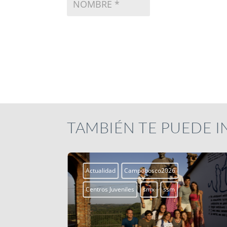
TAMBIÉN TE PUEDE 
Actualidad
Campobosco2026
Centros Juveniles
smx
ssm