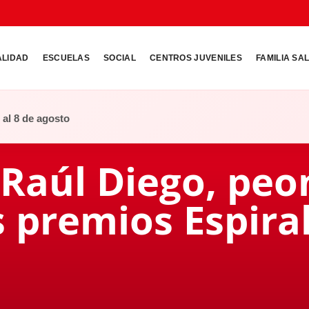
ALIDAD
ESCUELAS
SOCIAL
CENTROS JUVENILES
FAMILIA SA
o al 8 de agosto
 Raúl Diego, peo
s premios Espira