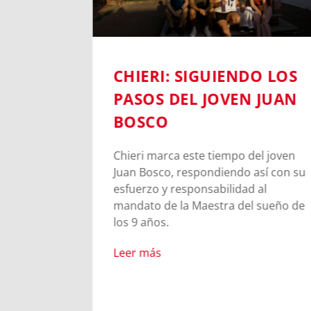
CHIERI: SIGUIENDO LOS
PASOS DEL JOVEN JUAN
BOSCO
o de
as de María
Chieri marca este tiempo del joven
nía de
Juan Bosco, respondiendo así con su
o vivo de
esfuerzo y responsabilidad al
 compartida
mandato de la Maestra del sueño de
los 9 años.
o de Madre
en cada
Leer más
. A veces,
 los
tes