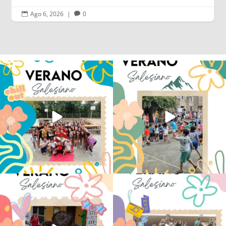
Ago 6, 2026
|
0


Los alumnos de 6º de Primaria, 1º y 2º
La diversión y la alegría también se han
de la ESO
...
sentido
...
146
2
95
0
No hay verano sin que sea Salesiano ❤️
viviendo la alegría en el campamento
💫 en Luz 4
...
Caravio
...
194
0
93
2