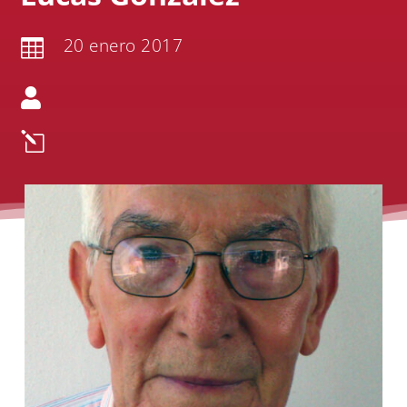
20 enero 2017


l