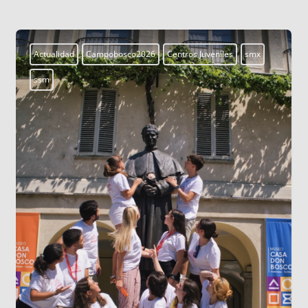
Actualidad
Campobosco2026
Centros Juveniles
smx
ssm