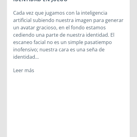
El CPB26 disfruta del legado de Madre
Mazzarello y las Hijas de María Auxiliadora.
Entre la cercanía de Madre Chiara, el
testimonio vivo de las salesianas y la alegría
compartida en el oratorio, los jóvenes
descubrieron que el legado de Madre
Mazzarello sigue latiendo en cada corazón que
se abre a Dios. A veces, los caminos cambian,
pero los encuentros más importantes suceden
igualmente.
Leer más