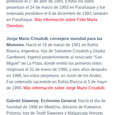
profesión el 1° de abril de 1985. Emitió los votos
perpetuos el 24 de marzo de 1993 en Parañaque y fue
ordenado presbítero el 8 de diciembre de 1993, también
en Parañaque.
Más información sobre Fidel María
Orendain.
Jorge Mario Crisafulli
,
consejero mundial para las
Misiones.
Nació el 19 de marzo de 1961 en Bahía
Blanca, Argentina, hijo de Salvatore Crisafulli y Gladia
Gamberini. Ingresó posteriormente al noviciado “San
Miguel” de La Plata, donde emitió los primeros votos
religiosos el 31 de enero de 1980, y seis años después,
en 1986, los votos perpetuos, en Junín de los Andes.
Fue ordenado sacerdote en Bahía Blanca el 5 de mayo
de 1990.
Más información sobre Jorge Mario Crisafulli.
Gabriel Stawowy
,
Ecónomo General.
Nació el día de
Navidad de 1966 en Miedźna, diócesis de Katowice,
Polonia, hijo de Teofil Stawowy y Malgarzata Niesyto.