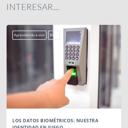
INTERESAR…
Actualidad
Campobosco2026
Centros Juveniles
smx
ssm
MORNESE EN EL CORAZÓN