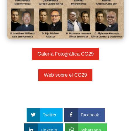
Galería Fotográfica CG29
Web sobre el CG29
Twitter
Facebook
Linkedin
Whatsapp