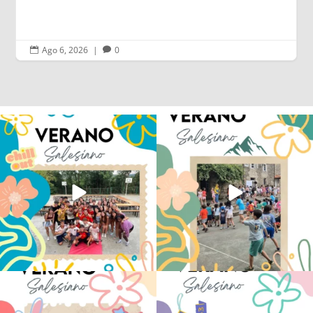
Ago 6, 2026
|
0


Los alumnos de 6º de Primaria, 1º y 2º
La diversión y la alegría también se han
de la ESO
...
sentido
...
145
2
93
0
No hay verano sin que sea Salesiano ❤️
viviendo la alegría en el campamento
💫 en Luz 4
...
Caravio
...
194
0
91
2