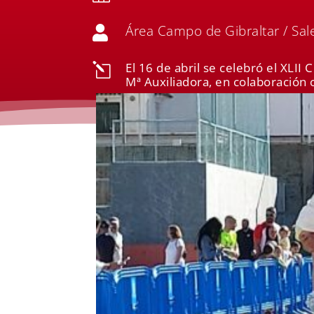
Área Campo de Gibraltar / Sal

El 16 de abril se celebró el XLII
l
Mª Auxiliadora, en colaboración 