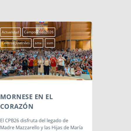
Actualidad
Campobosco2026
Actualidad
Centros Juveniles
smx
ssm
Centros Juven
MORNESE EN EL
CHIERI
CORAZÓN
PASOS 
BOSCO
El CPB26 disfruta del legado de
Madre Mazzarello y las Hijas de María
Chieri mar