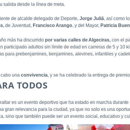
u salida desde la línea de meta.
iente de alcalde delegado de Deporte,
Jorge Juliá
, así como l
es,
de Juventud,
Francisco Arango
, y del Mayor,
Patricia Buen
año más ha discurrido
por varias calles de Algeciras,
con el p
n participado adultos sin límite de edad en carreras de 5 y 10
as para prebenjamines, benjamines, alevines, infantiles y cade
 a cabo una
convivencia
, y se ha celebrado la entrega de premio
ARA TODOS
altar es un evento deportivo que ha estado en marcha durante
una gran relevancia para la ciudad, ya que no solo es una oport
a, sino que también puede ser un evento social, educativo y cult