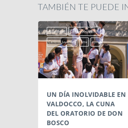
TAMBIÉN TE PUEDE 
Actualidad
Campobosco2026
Centros Juveniles
smx
ssm
6:
UN DÍA INOLVIDABLE EN
NIL DE
VALDOCCO, LA CUNA
A DE
DEL ORATORIO DE DON
BOSCO