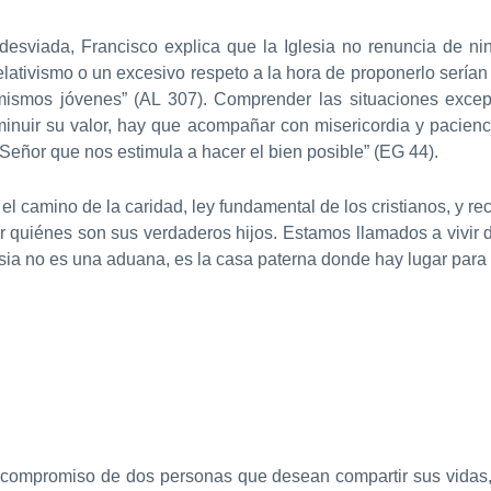
n desviada, Francisco explica que la Iglesia no renuncia de 
elativismo o un excesivo respeto a la hora de proponerlo serían
mismos jóvenes” (AL 307). Comprender las situaciones excepc
sminuir su valor, hay que acompañar con misericordia y pacienc
 Señor que nos estimula a hacer el bien posible” (EG 44).
el camino de la caridad, ley fundamental de los cristianos, y re
ber quiénes son sus verdaderos hijos. Estamos llamados a vivir 
esia no es una aduana, es la casa paterna donde hay lugar para
el compromiso de dos personas que desean compartir sus vidas