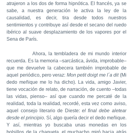
atrajeron a los dos de forma hipnótica. El francés, ya se
sabe, a nuestra generación le activa la ley de la
causalidad, es decir, tira desde todos nuestros
sentimientos y contribuye así desde el secano del ruedo
ibérico al suave desplazamiento de los vapores por el
Sena de París.
Ahora, la tembladera de mi mundo interior
recuerda. Es la memoria –sarcástica, ávida, improbable–
que me devuelve la cabecera también improbable de
aquel periódico, pero veraz:
Mon petit doigt me l´a dit
(Mi
dedo meñique me lo ha dicho). La vida, amigo Javier,
tiene vocación de relato, de narración, de cuento –todas
las vidas, pienso– así que cuando me percaté de la
realidad, toda la realidad, recordé, esta vez como aviso,
aquel consejo literario de Dieste:
el final debe aletear
desde el principio
. Sí, algo quería decir el dedo meñique.
Y así, mientras yo buscaba unas monedas en los
bolsillos de la chaqueta, el muchacho miró hacia atrás