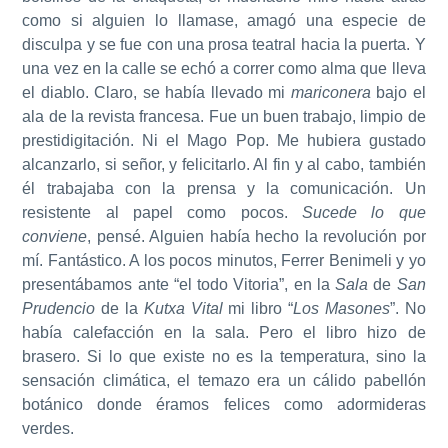
como si alguien lo llamase, amagó una especie de
disculpa y se fue con una prosa teatral hacia la puerta. Y
una vez en la calle se echó a correr como alma que lleva
el diablo. Claro, se había llevado mi
mariconera
bajo el
ala de la revista francesa. Fue un buen trabajo, limpio de
prestidigitación. Ni el Mago Pop. Me hubiera gustado
alcanzarlo, si señor, y felicitarlo. Al fin y al cabo, también
él trabajaba con la prensa y la comunicación. Un
resistente al papel como pocos.
Sucede lo que
conviene
, pensé. Alguien había hecho la revolución por
mí. Fantástico. A los pocos minutos, Ferrer Benimeli y yo
presentábamos ante “el todo Vitoria”, en la
Sala
de
San
Prudencio
de la
Kutxa Vital
mi libro “
Los Masones
”. No
había calefacción en la sala. Pero el libro hizo de
brasero. Si lo que existe no es la temperatura, sino la
sensación climática, el temazo era un cálido pabellón
botánico donde éramos felices como adormideras
verdes.