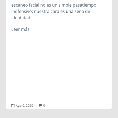
compartida en el oratorio, los jóvenes
descubrieron que el legado de Madre
Mazzarello sigue latiendo en cada corazón que
se abre a Dios. A veces, los caminos cambian,
pero los encuentros más importantes suceden
igualmente.
Leer más
Ago 6, 2026
|
0

