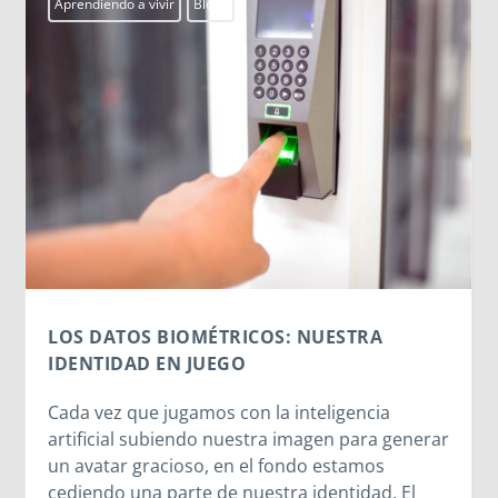
Actualidad
Campobosco2026
Centros Juveniles
smx
ssm
MORNESE EN EL CORAZÓN
El CPB26 disfruta del legado de Madre
Mazzarello y las Hijas de María Auxiliadora.
Entre la cercanía de Madre Chiara, el
testimonio vivo de las salesianas y la alegría