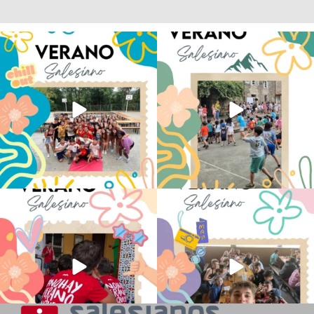
Los alumnos de 6º de Primaria, 1º y 2º
La diversión y la alegría también se han
de la ESO
...
sentido
...
145
2
95
0
No hay verano sin que sea Salesiano ❤️
viviendo la alegría en el campamento
💫 en Luz 4
...
Caravio
...
194
0
92
2