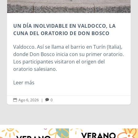
Leer más
a),
io.
Ago 6, 2026
|
0


Quintanar ha reunido a los Centro
Volvemos con el corazón bien llenito de