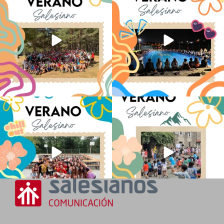
Juveniles de
...
ADOS
...
81
1
34
0
Los alumnos de 6º de Primaria, 1º y 2º
La diversión y la alegría también se han
de la ESO
...
sentido
...
147
2
98
0