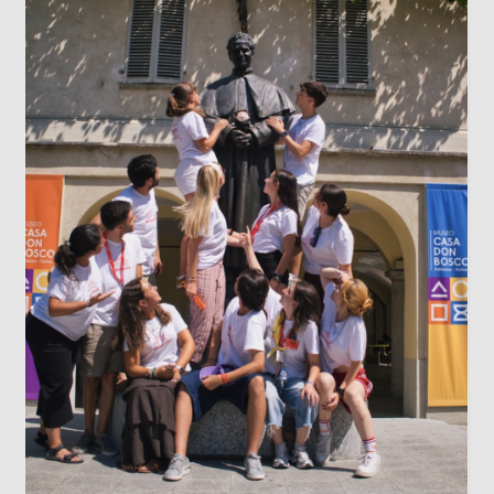
LOS DATOS BIOMÉTRICOS: NUESTRA
IDENTIDAD EN JUEGO
Cada vez que jugamos con la inteligencia
artificial subiendo nuestra imagen para generar
un avatar gracioso, en el fondo estamos
cediendo una parte de nuestra identidad. El
escaneo facial no es un simple pasatiempo
inofensivo; nuestra cara es una seña de
identidad...