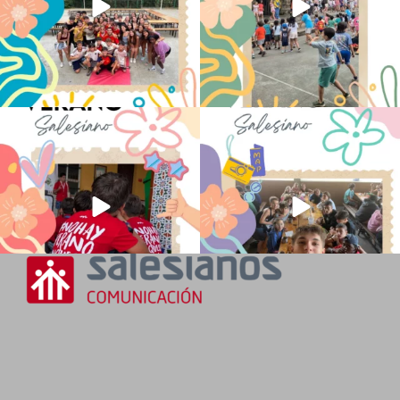
No hay verano sin que sea Salesiano ❤️
viviendo la alegría en el campamento
💫 en Luz 4
...
Caravio
...
194
0
91
2