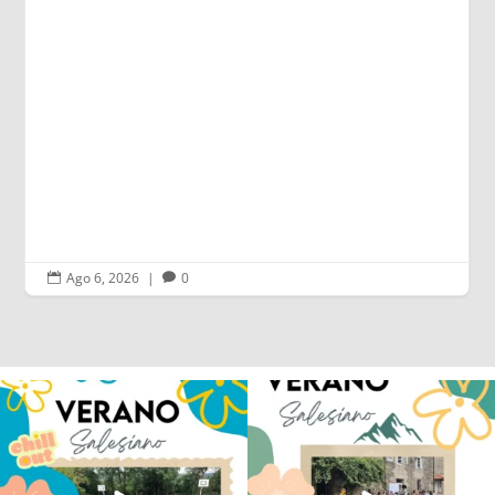
Ago 6, 2026
|
0


Los alumnos de 6º de Primaria, 1º y 2º
La diversión y la alegría también se han
de la ESO
...
sentido
...
145
2
93
0