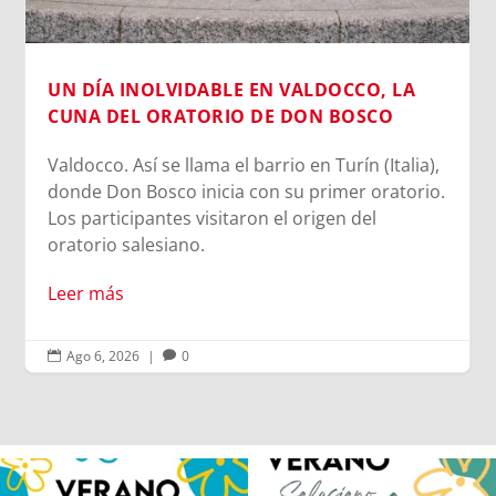
Leer más
CCO, LA
BOSCO
rín (Italia),
mer oratorio.
n del
Ago 6, 2026
|
0


Los alumnos de 6º de Primaria, 1º y 2º
La diversión y la alegría también se han