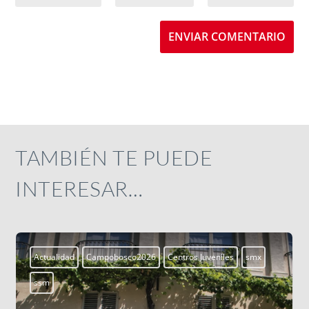
ENVIAR COMENTARIO
TAMBIÉN TE PUEDE
INTERESAR…
eniles
smx
Aprendiendo a vivir
Blogs