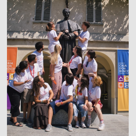
LOS DATOS BIOMÉTRICOS: NUEST
IDENTIDAD EN JUEGO
Cada vez que jugamos con la inteligen
artificial subiendo nuestra imagen pa
un avatar gracioso, en el fondo estam
cediendo una parte de nuestra identid
escaneo facial no es un simple pasat
inofensivo; nuestra cara es una seña 
identidad...