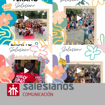
de la ESO
...
sentido
...
146
2
95
0
No hay verano sin que sea Salesiano ❤️
viviendo la alegría en el campamento
💫 en Luz 4
...
Caravio
...
194
0
93
2