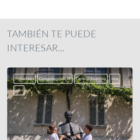
TAMBIÉN TE PUEDE
INTERESAR…
Actualidad
Campobosco2026
Centros Juveniles
smx
ssm