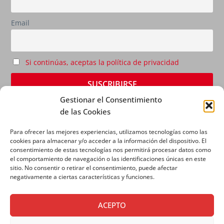
Email
Si continúas, aceptas la política de privacidad
Gestionar el Consentimiento
de las Cookies
Para ofrecer las mejores experiencias, utilizamos tecnologías como las
cookies para almacenar y/o acceder a la información del dispositivo. El
consentimiento de estas tecnologías nos permitirá procesar datos como
el comportamiento de navegación o las identificaciones únicas en este
sitio. No consentir o retirar el consentimiento, puede afectar
AVISO LEGAL
|
POLÍTICA DE PRIVACIDAD
|
POLÍTICA
negativamente a ciertas características y funciones.
DE COOKIES
ACEPTO