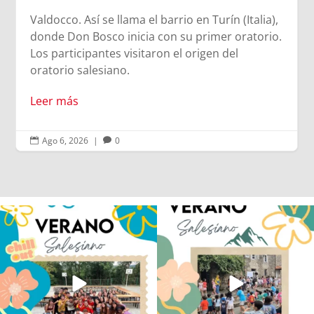
Valdocco. Así se llama el barrio en Turín (Italia),
donde Don Bosco inicia con su primer oratorio.
Los participantes visitaron el origen del
oratorio salesiano.
Leer más
Ago 6, 2026
|
0


Los alumnos de 6º de Primaria, 1º y 2º
La diversión y la alegría también se han
de la ESO
...
sentido
...
146
2
97
0