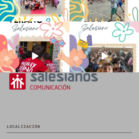
No hay verano sin que sea Salesiano ❤️
viviendo la alegría en el campamento
💫 en Luz 4
...
Caravio
...
196
0
93
2
LOCALIZACIÓN