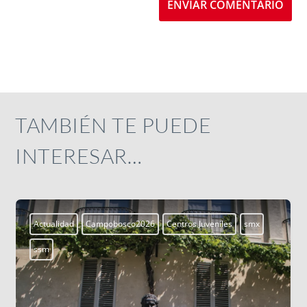
ENVIAR COMENTARIO
TAMBIÉN TE PUEDE
INTERESAR…
smx
Aprendiendo a vivir
Blogs