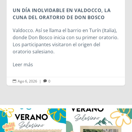
LA
alia),
torio.
Ago 6, 2026
|
0


Los alumnos de 6º de Primaria, 1º y 2º
La diversión y la alegría también se han
de la ESO
...
sentido
...
146
2
97
0