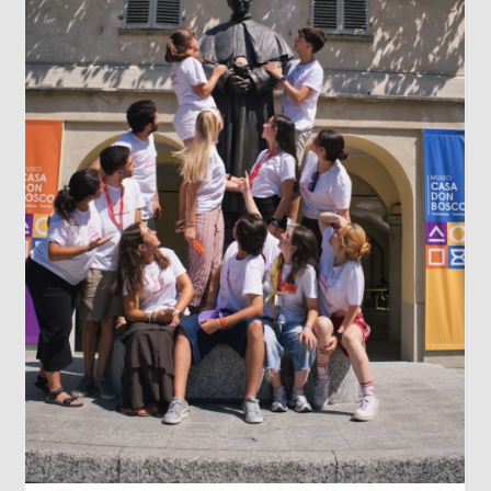
LOS DATOS BIOMÉTRICOS: NUESTRA
IDENTIDAD EN JUEGO
Cada vez que jugamos con la inteligencia
artificial subiendo nuestra imagen para gene
un avatar gracioso, en el fondo estamos
cediendo una parte de nuestra identidad. El
escaneo facial no es un simple pasatiempo
inofensivo; nuestra cara es una seña de
identidad...
Leer más