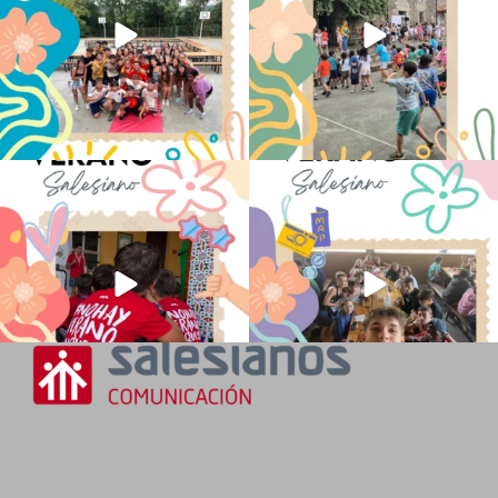
No hay verano sin que sea Salesiano ❤️
viviendo la alegría en el campamento
💫 en Luz 4
...
Caravio
...
196
0
93
2