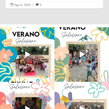
Ago 6, 2026
|
0


Los alumnos de 6º de Primaria, 1º y 2º
La diversión y la alegría también se han
de la ESO
...
sentido
...
145
2
95
0
No hay verano sin que sea Salesiano ❤️
viviendo la alegría en el campamento
💫 en Luz 4
...
Caravio
...
194
0
92
2