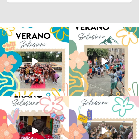
Los alumnos de 6º de Primaria, 1º y 2º
La diversión y la alegría también se han
de la ESO
...
sentido
...
146
2
97
0
No hay verano sin que sea Salesiano ❤️
viviendo la alegría en el campamento
💫 en Luz 4
...
Caravio
...
196
0
93
2