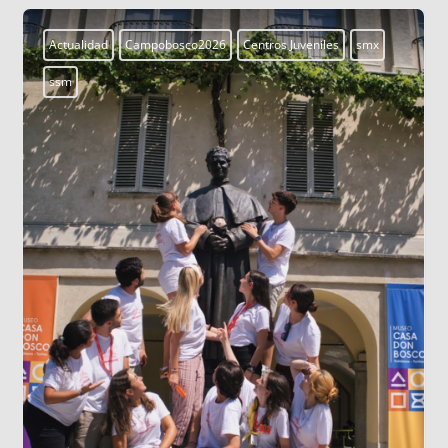
Actualidad
Campobosco2026
Centros Juveniles
smx
ssm