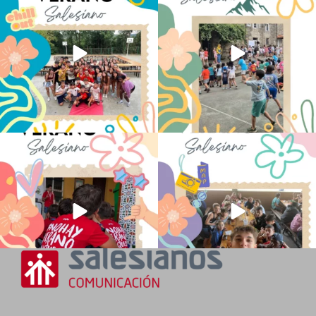
de la ESO
...
sentido
...
145
2
93
0
No hay verano sin que sea Salesiano ❤️
viviendo la alegría en el campamento
💫 en Luz 4
...
Caravio
...
194
0
91
2