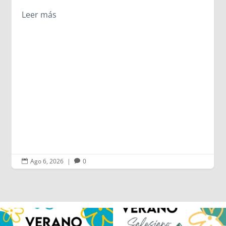
pero los encuentros más 
igualmente.
Leer más
Ago 6, 2026
|
0


Los alumnos de 6º de Primaria, 1º y 2º
La diversión y la alegría también se han