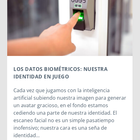
ICOS: NUESTRA
MORNESE EN EL CORA
O
El CPB26 disfruta del leg
on la inteligencia
Mazzarello y las Hijas de M
estra imagen para generar
Entre la cercanía de Madre
 el fondo estamos
testimonio vivo de las sale
nuestra identidad. El
compartida en el oratorio,
n simple pasatiempo
descubrieron que el lega
ra es una seña de
Mazzarello sigue latiendo
se abre a Dios. A veces, l