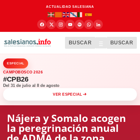
ACTUALIDAD SALESIANA
BUSCAR
BUSCAR
ESPECIAL
CAMPOBOSCO 2026
#CPB26
Del 31 de julio al 8 de agosto
VER ESPECIAL
Nájera y Somalo acogen
la peregrinación anual
de ADMA de la zona