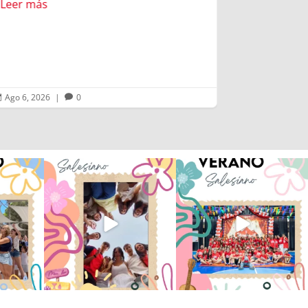
Leer más
Ago 6, 2026
|
0
Ago 5, 2026



 han vivido
Superestrella!! 🌟 La música
La Orotava ha disfrutado a lo
nto
...
invade el Campamento
...
grande de su
...
2
6
0
66
1