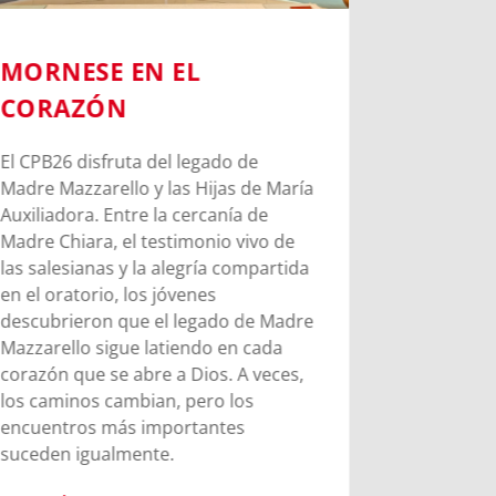
MORNESE EN EL
CHIERI
CORAZÓN
PASOS 
BOSCO
El CPB26 disfruta del legado de
Madre Mazzarello y las Hijas de María
Chieri mar
Auxiliadora. Entre la cercanía de
Juan Bosco
Madre Chiara, el testimonio vivo de
esfuerzo y
las salesianas y la alegría compartida
mandato d
en el oratorio, los jóvenes
los 9 años.
descubrieron que el legado de Madre
Mazzarello sigue latiendo en cada
Leer más
corazón que se abre a Dios. A veces,
los caminos cambian, pero los
encuentros más importantes
suceden igualmente.