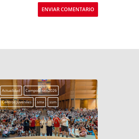
ENVIAR COMENTARIO
Actualidad
Campobosco2026
Actualidad
Centros Juveniles
smx
ssm
Centros Juven