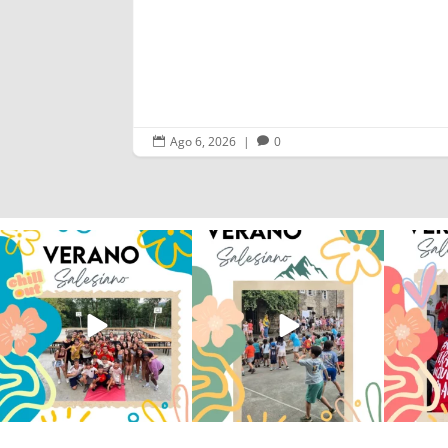
Ago 6, 2026
|
0


Los alumnos de 6º de Primaria, 1º
La diversión y la alegría también
No hay 
y 2º de la ESO
...
se han sentido
...
Salesi
146
2
97
0