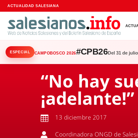
ACTUALIDAD SALESIANA
ACTU
#CPB26
ESPECIAL
Del 31 de juli
CAMPOBOSCO 2026
“No hay su
¡adelante!”
13 diciembre 2017

Coordinadora ONGD de Sales
