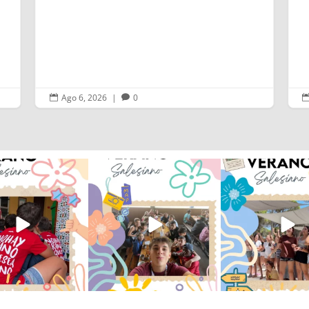
Ago 6, 2026
|
0


verano sin que sea
viviendo la alegría en el
Que bonito todo lo que
ano ❤️💫 en Luz 4
...
campamento Caravio
...
en el campame
196
0
93
2
253