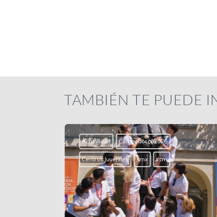
TAMBIÉN TE PUEDE 
Actualidad
Campobosco2026
Centros Juveniles
smx
ssm