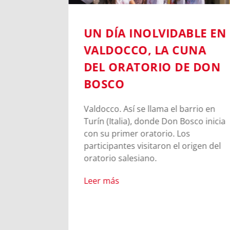
6:
UN DÍA INOLVIDABLE EN
NIL DE
VALDOCCO, LA CUNA
A DE
DEL ORATORIO DE DON
BOSCO
en Turín
Valdocco. Así se llama el barrio en
venes
Turín (Italia), donde Don Bosco inicia
s para
con su primer oratorio. Los
ia de
participantes visitaron el origen del
oratorio salesiano.
Leer más