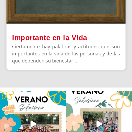
Importante en la Vida
Ciertamente hay palabras y actitudes que son
importantes en la vida de las personas y de las
que dependen su bienestar...
Los alumnos de 6º de Primaria, 1º y 2º
La diversión y la alegría también se han
de la ESO
...
sentido
...
145
2
92
0