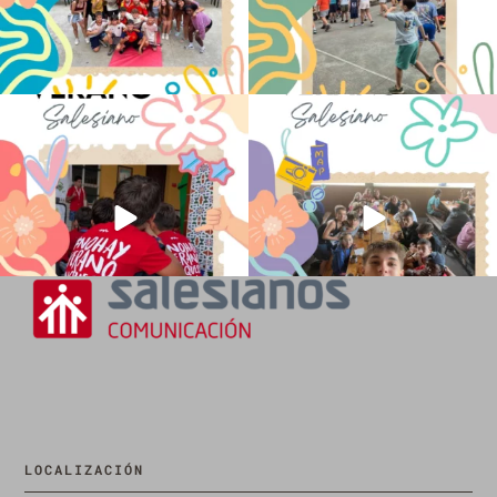
No hay verano sin que sea Salesiano ❤️
viviendo la alegría en el campamento
💫 en Luz 4
...
Caravio
...
194
0
91
2
LOCALIZACIÓN