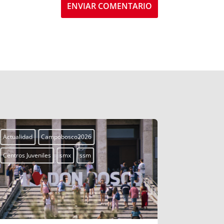
ENVIAR COMENTARIO
Actualidad
Campobosco2026
Actualidad
Centros Juveniles
smx
ssm
Centros Juven