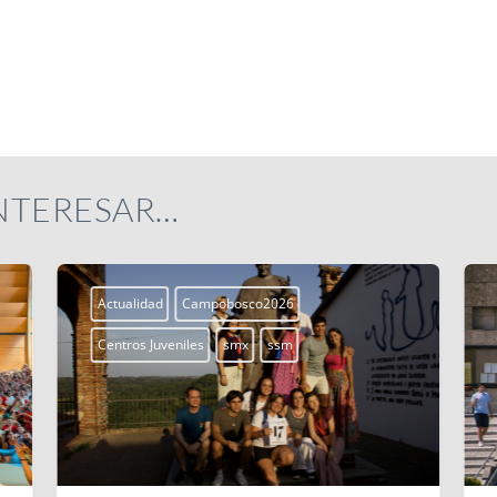
INTERESAR…
Actualidad
Campobosco2026
Centros Juveniles
smx
ssm