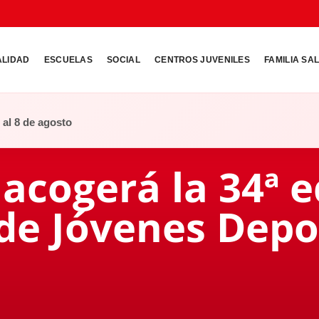
ALIDAD
ESCUELAS
SOCIAL
CENTROS JUVENILES
FAMILIA SA
o al 8 de agosto
cogerá la 34ª e
de Jóvenes Depo