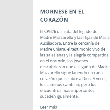
MORNESE EN EL
UESTRA
CORAZÓN
EGO
El CPB26 disfruta del legado de
Madre Mazzarello y las Hijas de María
la
Auxiliadora. Entre la cercanía de
endo
Madre Chiara, el testimonio vivo de
rar un
las salesianas y la alegría compartida
do estamos
en el oratorio, los jóvenes
stra
descubrieron que el legado de Madre
l no es un
Mazzarello sigue latiendo en cada
ivo;
corazón que se abre a Dios. A veces,
de
los caminos cambian, pero los
encuentros más importantes
suceden igualmente.
Leer más