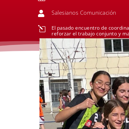
Salesianos Comunicación

El pasado encuentro de coordinad
l
reforzar el trabajo conjunto y ma