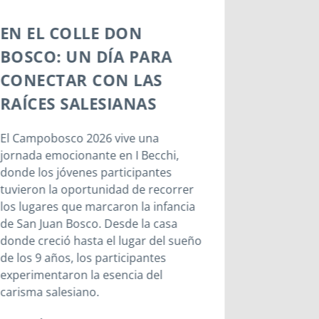
EN EL COLLE DON
DE BAR
BOSCO: UN DÍA PARA
BECCHI
CONECTAR CON LAS
ORIGE
RAÍCES SALESIANAS
SALES
El Campobosco 2026 vive una
Un largo t
jornada emocionante en I Becchi,
de duració
donde los jóvenes participantes
Becchi, lu
tuvieron la oportunidad de recorrer
santo turi
los lugares que marcaron la infancia
Leer más
de San Juan Bosco. Desde la casa
donde creció hasta el lugar del sueño
de los 9 años, los participantes
experimentaron la esencia del
carisma salesiano.