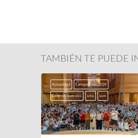
TAMBIÉN TE PUEDE 
Actualidad
Campobosco2026
Centros Juveniles
smx
ssm