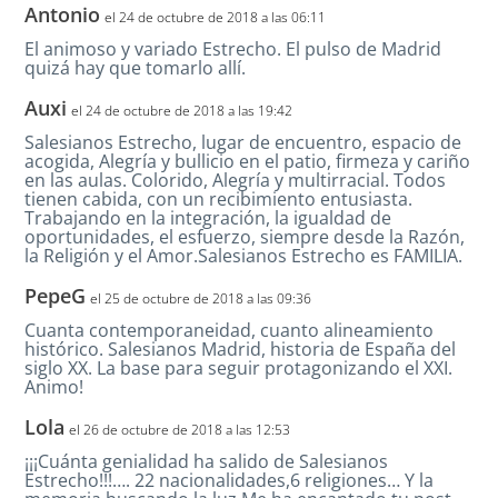
Antonio
el 24 de octubre de 2018 a las 06:11
El animoso y variado Estrecho. El pulso de Madrid
quizá hay que tomarlo allí.
Auxi
el 24 de octubre de 2018 a las 19:42
Salesianos Estrecho, lugar de encuentro, espacio de
acogida, Alegría y bullicio en el patio, firmeza y cariño
en las aulas. Colorido, Alegría y multirracial. Todos
tienen cabida, con un recibimiento entusiasta.
Trabajando en la integración, la igualdad de
oportunidades, el esfuerzo, siempre desde la Razón,
la Religión y el Amor.Salesianos Estrecho es FAMILIA.
PepeG
el 25 de octubre de 2018 a las 09:36
Cuanta contemporaneidad, cuanto alineamiento
histórico. Salesianos Madrid, historia de España del
siglo XX. La base para seguir protagonizando el XXI.
Animo!
Lola
el 26 de octubre de 2018 a las 12:53
¡¡¡Cuánta genialidad ha salido de Salesianos
Estrecho!!!…. 22 nacionalidades,6 religiones… Y la