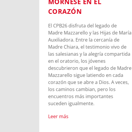
MORNESE EN EL
UESTRA
CORAZÓN
EGO
El CPB26 disfruta del legado de
Madre Mazzarello y las Hijas de María
la
Auxiliadora. Entre la cercanía de
endo
Madre Chiara, el testimonio vivo de
rar un
las salesianas y la alegría compartida
do estamos
en el oratorio, los jóvenes
stra
descubrieron que el legado de Madre
l no es un
Mazzarello sigue latiendo en cada
ivo;
corazón que se abre a Dios. A veces,
de
los caminos cambian, pero los
encuentros más importantes
suceden igualmente.
Leer más