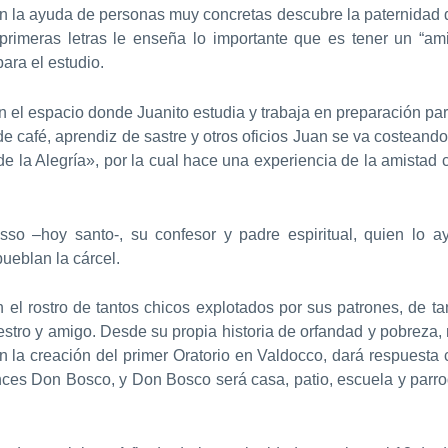
on la ayuda de personas muy concretas descubre la paternidad 
primeras letras le enseña lo importante que es tener un “ami
ara el estudio.
 el espacio donde Juanito estudia y trabaja en preparación par
e café, aprendiz de sastre y otros oficios Juan se va costeand
 la Alegría», por la cual hace una experiencia de la amistad
so –hoy santo-, su confesor y padre espiritual, quien lo a
eblan la cárcel.
n el rostro de tantos chicos explotados por sus patrones, de 
stro y amigo. Desde su propia historia de orfandad y pobreza, r
con la creación del primer Oratorio en Valdocco, dará respuest
onces Don Bosco, y Don Bosco será casa, patio, escuela y par