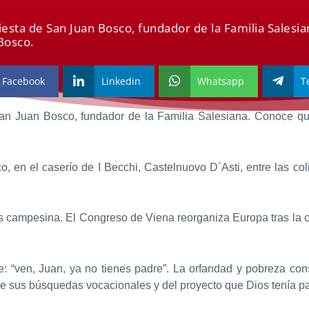
fiesta de San Juan Bosco, fundador de la Familia Sales
Bosco.
Facebook
Linkedin
Whatsapp
T
 San Juan Bosco, fundador de la Familia Salesiana. Conoce qu
 en el caserío de I Becchi, Castelnuovo D´Asti, entre las col
 campesina. El Congreso de Viena reorganiza Europa tras la 
: “ven, Juan, ya no tienes padre”. La orfandad y pobreza con
de sus búsquedas vocacionales y del proyecto que Dios tenía pa