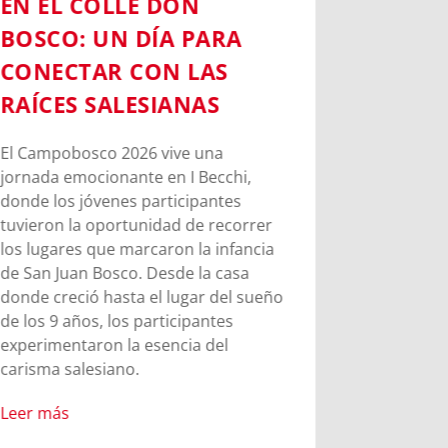
EN EL COLLE DON
DE BAR
BOSCO: UN DÍA PARA
BECCHI
CONECTAR CON LAS
ORIGE
RAÍCES SALESIANAS
SALES
El Campobosco 2026 vive una
Un largo t
jornada emocionante en I Becchi,
de duració
donde los jóvenes participantes
Becchi, lu
tuvieron la oportunidad de recorrer
santo turi
los lugares que marcaron la infancia
Leer más
de San Juan Bosco. Desde la casa
donde creció hasta el lugar del sueño
de los 9 años, los participantes
experimentaron la esencia del
carisma salesiano.
Leer más