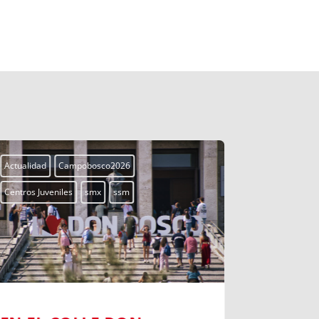
Actualidad
Campobosco2026
Actualidad
Centros Juveniles
smx
ssm
Centros Juven