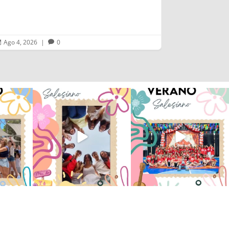
Ago 4, 2026
|
0
Ago 2, 2026



 han vivido
Superestrella!! 🌟 La música
La Orotava ha disfrutado a lo
nto
...
invade el Campamento
...
grande de su
...
2
6
0
66
1