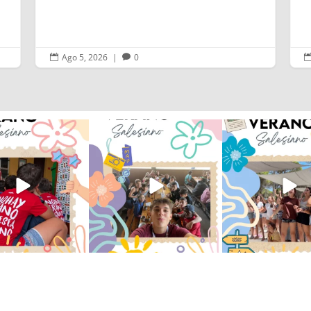
Ago 5, 2026
|
0


verano sin que sea
viviendo la alegría en el
Que bonito todo lo que
ano ❤️💫 en Luz 4
...
campamento Caravio
...
en el campame
194
0
91
2
251