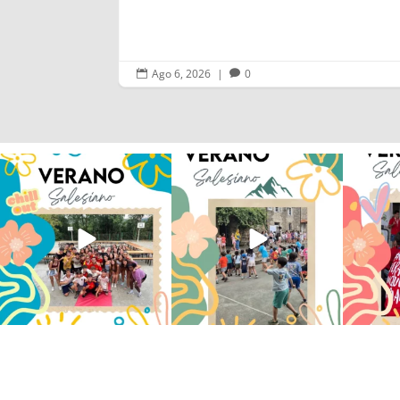
Ago 6, 2026
|
0


Los alumnos de 6º de Primaria, 1º
La diversión y la alegría también
No hay 
y 2º de la ESO
...
se han sentido
...
Salesi
145
2
93
0