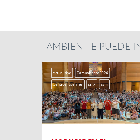
TAMBIÉN TE PUEDE 
Actualidad
Campobosco2026
Centros Juveniles
smx
ssm