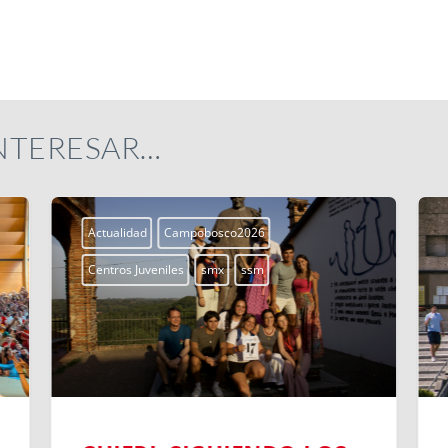
INTERESAR…
Actualidad
Campobosco2026
Centros Juveniles
smx
ssm