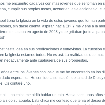
ños me encuentro cada vez con más jóvenes que se toman en se
lena, cumplir sus propias metas, acertar en las elecciones que 
 tiene la Iglesia en la vida de estos jóvenes que forman parte
siones, sin darse cuenta, aspiran hacia Él? Y me viene a la me
ieron en Lisboa en agosto de 2023 y que gritaban junto al pap
os!”
etir esta idea en sus predicaciones y entrevistas. La cuestión 
 en la Iglesia estamos todos. No es así. La realidad es que muc
an negativamente ante cualquiera de sus propuestas.
 años entre los jóvenes con los que me he encontrado en los dis
dado esperanza. He sentido la sensación de la sed de Dios y 
s. Os contaré uno.
enil, una chica me pidió hablar un rato. Hasta hace unos años 
bía sido su abuela. Esta chica me confesó que tenía el deseo d