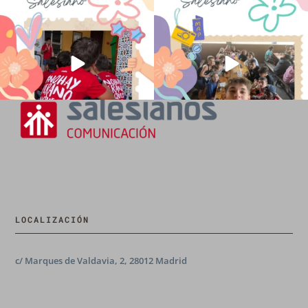
💫 en Luz 4
...
Caravio
...
194
0
91
2
LOCALIZACIÓN
c/ Marques de Valdavia, 2, 28012 Madrid