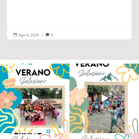
Ago 6, 2026
|
0


Los alumnos de 6º de Primaria, 1º y 2º
La diversión y la alegría también se han
de la ESO
...
sentido
...
145
2
93
0
No hay verano sin que sea Salesiano ❤️
viviendo la alegría en el campamento