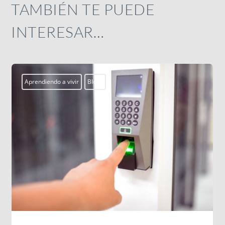
TAMBIÉN TE PUEDE
INTERESAR…
Actualidad
Campobosco2026
Centros Juveniles
s
ssm