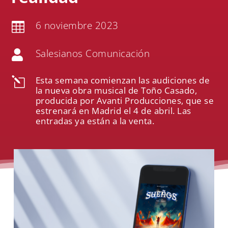
6 noviembre 2023

Salesianos Comunicación

Esta semana comienzan las audiciones de
l
la nueva obra musical de Toño Casado,
producida por Avanti Producciones, que se
estrenará en Madrid el 4 de abril. Las
entradas ya están a la venta.