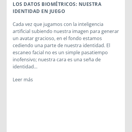
A
MORNESE EN EL CORAZÓN
El CPB26 disfruta del legado de Madre
ia
Mazzarello y las Hijas de María Auxiliadora
a generar
Entre la cercanía de Madre Chiara, el
s
testimonio vivo de las salesianas y la alegr
d. El
compartida en el oratorio, los jóvenes
empo
descubrieron que el legado de Madre
e
Mazzarello sigue latiendo en cada corazó
se abre a Dios. A veces, los caminos cambi
pero los encuentros más importantes su
igualmente.
Leer más